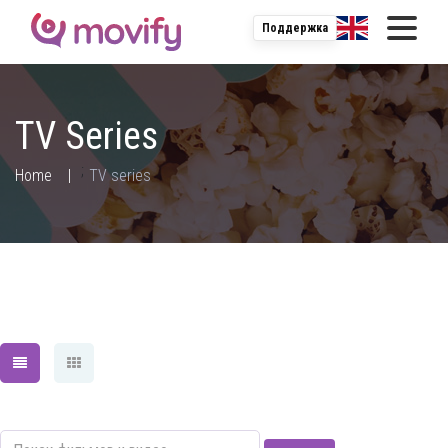
Поддержка
TV Series
;
Home
TV series