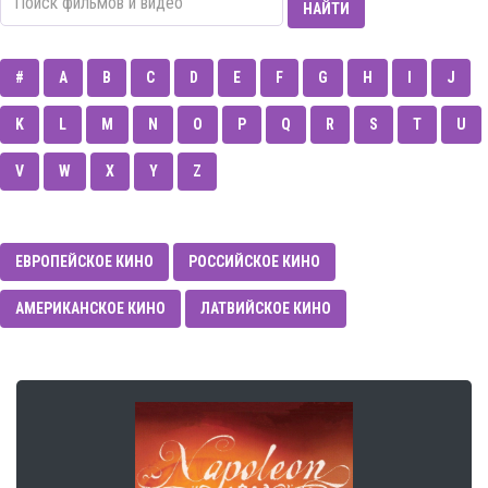
НАЙТИ
#
A
B
C
D
E
F
G
H
I
J
K
L
M
N
O
P
Q
R
S
T
U
V
W
X
Y
Z
ЕВРОПЕЙСКОЕ КИНО
РОССИЙСКОЕ КИНО
АМЕРИКАНСКОЕ КИНО
ЛАТВИЙСКОЕ КИНО