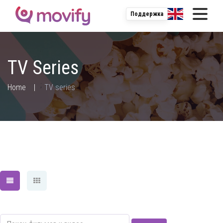
Поддержка
TV Series
;
Home
TV series