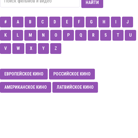
НАЙТИ
#
A
B
C
D
E
F
G
H
I
J
K
L
M
N
O
P
Q
R
S
T
U
V
W
X
Y
Z
ЕВРОПЕЙСКОЕ КИНО
РОССИЙСКОЕ КИНО
АМЕРИКАНСКОЕ КИНО
ЛАТВИЙСКОЕ КИНО