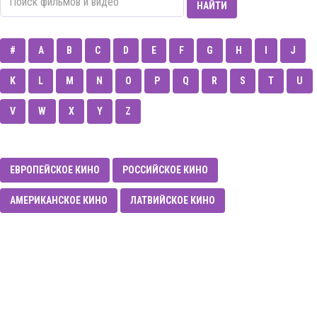
НАЙТИ
#
A
B
C
D
E
F
G
H
I
J
K
L
M
N
O
P
Q
R
S
T
U
V
W
X
Y
Z
ЕВРОПЕЙСКОЕ КИНО
РОССИЙСКОЕ КИНО
АМЕРИКАНСКОЕ КИНО
ЛАТВИЙСКОЕ КИНО