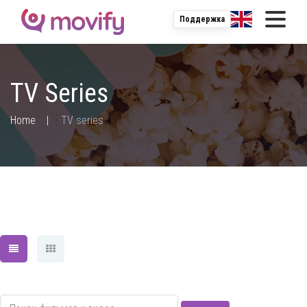
Поддержка
TV Series
;
Home
TV series