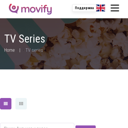
Поддержка
TV Series
;
Home
TV series