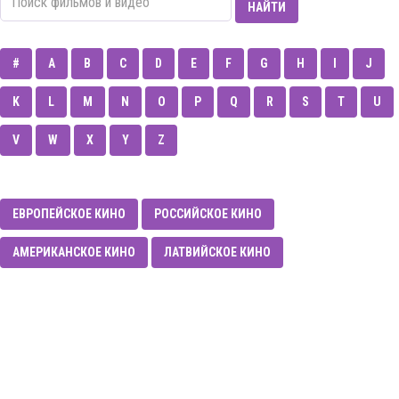
НАЙТИ
#
A
B
C
D
E
F
G
H
I
J
K
L
M
N
O
P
Q
R
S
T
U
V
W
X
Y
Z
ЕВРОПЕЙСКОЕ КИНО
РОССИЙСКОЕ КИНО
АМЕРИКАНСКОЕ КИНО
ЛАТВИЙСКОЕ КИНО