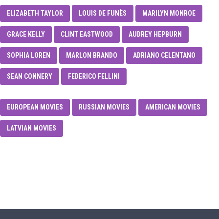
ELIZABETH TAYLOR
LOUIS DE FUNÈS
MARILYN MONROE
GRACE KELLY
CLINT EASTWOOD
AUDREY HEPBURN
SOPHIA LOREN
MARLON BRANDO
ADRIANO CELENTANO
SEAN CONNERY
FEDERICO FELLINI
EUROPEAN MOVIES
RUSSIAN MOVIES
AMERICAN MOVIES
LATVIAN MOVIES