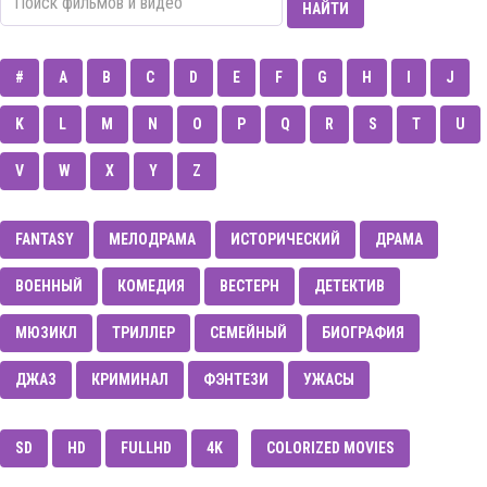
НАЙТИ
#
A
B
C
D
E
F
G
H
I
J
K
L
M
N
O
P
Q
R
S
T
U
V
W
X
Y
Z
FANTASY
МЕЛОДРАМА
ИСТОРИЧЕСКИЙ
ДРАМА
ВОЕННЫЙ
КОМЕДИЯ
ВЕСТЕРН
ДЕТЕКТИВ
МЮЗИКЛ
ТРИЛЛЕР
CЕМЕЙНЫЙ
БИОГРАФИЯ
ДЖАЗ
КРИМИНАЛ
ФЭНТЕЗИ
УЖАСЫ
SD
HD
FULLHD
4K
COLORIZED MOVIES