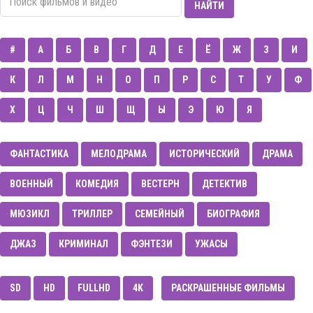
НАЙТИ
#
А
Б
В
Г
Д
Е
Ё
Ж
З
И
К
Л
М
Н
О
П
Р
С
Т
У
Ф
Х
Ц
Ч
Ш
Щ
Ы
Э
Ю
Я
ФАНТАСТИКА
МЕЛОДРАМА
ИСТОРИЧЕСКИЙ
ДРАМА
ВОЕННЫЙ
КОМЕДИЯ
ВЕСТЕРН
ДЕТЕКТИВ
МЮЗИКЛ
ТРИЛЛЕР
CЕМЕЙНЫЙ
БИОГРАФИЯ
ДЖАЗ
КРИМИНАЛ
ФЭНТЕЗИ
УЖАСЫ
SD
HD
FULLHD
4K
РАСКРАШЕННЫЕ ФИЛЬМЫ