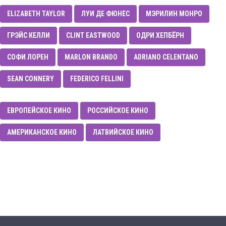
ELIZABETH TAYLOR
ЛУИ́ ДЕ ФЮНЕ́С
МЭРИЛИН МОНРО
ГРЭЙС КЕЛЛИ
CLINT EASTWOOD
ОДРИ ХЕПБЁРН
СОФИ ЛОРЕН
MARLON BRANDO
ADRIANO CELENTANO
SEAN CONNERY
FEDERICO FELLINI
ЕВРОПЕЙСКОЕ КИНО
РОССИЙСКОЕ КИНО
АМЕРИКАНСКОЕ КИНО
ЛАТВИЙСКОЕ КИНО